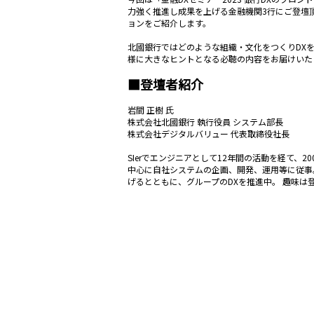
力強く推進し成果を上げる金融機関3行にご登壇
ョンをご紹介します。
北國銀行ではどのような組織・文化をつくりDX
様に大きなヒントとなる必聴の内容をお届けいた
■登壇者紹介
岩間 正樹 氏
株式会社北國銀行 執行役員 システム部長
株式会社デジタルバリュー 代表取締役社長
SIerでエンジニアとして12年間の活動を経て、
中心に自社システムの企画、開発、運用等に従事。
げるとともに、グループのDXを推進中。 趣味は