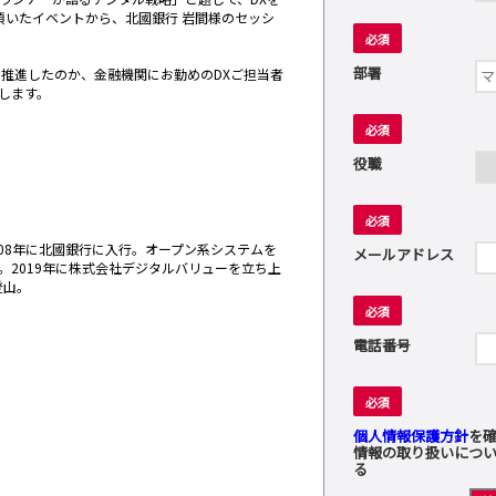
頂いたイベントから、北國銀行 岩間様のセッシ
必須
部署
を推進したのか、金融機関にお勤めのDXご担当者
します。
必須
役職
必須
2008年に北國銀行に入行。オープン系システムを
メールアドレス
2019年に株式会社デジタルバリューを立ち上
登山。
必須
電話番号
必須
個人情報保護方針
を
情報の取り扱いにつ
る