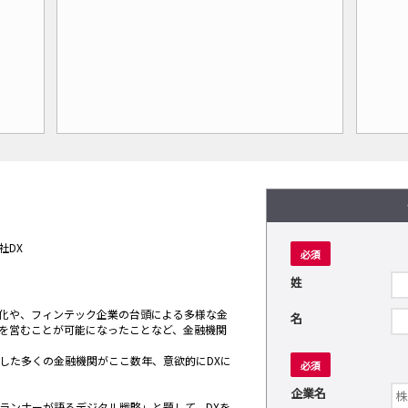
社DX
必須
姓
化や、フィンテック企業の台頭による多様な金
名
を営むことが可能になったことなど、金融機関
した多くの金融機関がここ数年、意欲的にDXに
必須
企業名
ントランナーが語るデジタル戦略」と題して、DXを