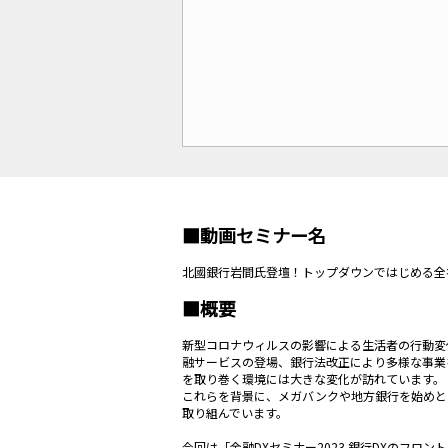
■動画セミナー名
北國銀行岩間氏登壇！トップダウンではじめる全
■概要
新型コロナウィルスの影響による生活者の行動変
融サービスの登場、銀行法改正により多様な事業
を取り巻く環境には大きな変化が訪れています。
これらを背景に、メガバンクや地方銀行を始めと
取り組んでいます。
今回は「金融DXセミナー2023 銀行DXのフロ