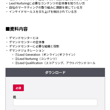
・
Lead Nurturingに必要なコンテンツの全体像を知りたい方
・
自社のマーケティングの取り組みに課題を感じている方
・
インサイドセールスを立ち上げを検討されている方
■資料内容
・
デマンドセンターとは
・
デマンドセンターの全体像
・
デマンドセンターに必要な組織と役割
・
デマンドジェネレーション
◦ ①Lead Generation（オンライン/オフライン）
◦
②Lead Nurturing（コンテンツ）
◦
③Lead Qualification（スコアリング、アウトバウンドコール
ダウンロード
必須
姓