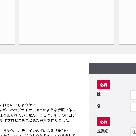
必須
姓
うに作るのでしょうか？
名
すが、Webデザイナーはどのような手順で作っ
まり知られていません。そこで、多くのロゴデ
、制作プロセスをまとめた資料を作りました。
必須
「言語化」、デザインの核になる「象形化」、
企業名
スを追いつつ、どのようなポイントを意識して