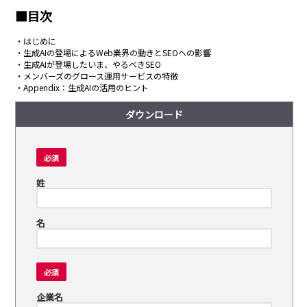
■目次
・はじめに
・生成AIの登場によるWeb業界の動きとSEOへの影響
・生成AIが登場したいま、やるべきSEO
・メンバーズのグロース運用サービスの特徴
・Appendix：生成AIの活用のヒント
ダウンロード
必須
姓
名
必須
企業名