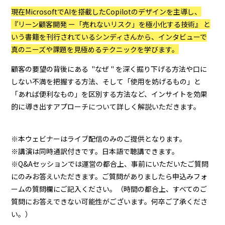
現在MicrosoftでAIを搭載したCopilotのデザインを主導し、
『リーン顧客開発 ー「売れないリスク」を極小化する技術』 と
いう書籍を刊行されているシンディさんから、インタビューで
真のニーズや課題を見極めるテクニックを学びます。
顧客の要望の背後にある "なぜ " を深く掘り下げる方法や口に
しない不満を把握する方法、そして「使用を妨げるもの」と
「あれば便利なもの」を区別する方法など、インサイトを効果
的に導き出すアプローチについて詳しく解説いただきます。
※本ウェビナーはライブ配信のみのご提供となります。
※講演は同時通訳付きです。日本語で聴講できます。
※Q&Aセッションでは運営の都合上、事前にいただいたご質問
にのみお答えいただきます。ご質問がありましたら申込みフォ
ームの質問欄にご記入ください。（時間の都合上、すべてのご
質問にお答えできない可能性がございます。何卒ご了承くださ
い。）